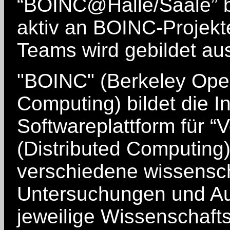
“BOINC@Halle/Saale” b
aktiv an BOINC-Projekt
Teams wird gebildet au
"BOINC" (Berkeley Open
Computing) bildet die I
Softwareplattform für “
(Distributed Computing)
verschiedene wissensch
Untersuchungen und Au
jeweilige Wissenschaftsg